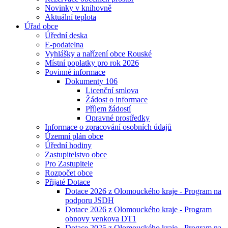
Novinky v knihovně
Aktuální teplota
Úřad obce
Úřední deska
E-podatelna
Vyhlášky a nařízení obce Rouské
Místní poplatky pro rok 2026
Povinné informace
Dokumenty 106
Licenční smlova
Žádost o informace
Příjem žádostí
Opravné prostředky
Informace o zpracování osobních údajů
Územní plán obce
Úřední hodiny
Zastupitelstvo obce
Pro Zastupitele
Rozpočet obce
Přijaté Dotace
Dotace 2026 z Olomouckého kraje - Program na
podporu JSDH
Dotace 2026 z Olomouckého kraje - Program
obnovy venkova DT1
Dotace 2025 z Olomouckého kraje - Program na