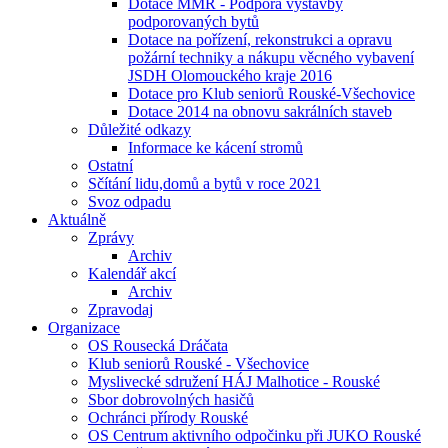
Dotace MMR - Podpora výstavby
podporovaných bytů
Dotace na pořízení, rekonstrukci a opravu
požární techniky a nákupu věcného vybavení
JSDH Olomouckého kraje 2016
Dotace pro Klub seniorů Rouské-Všechovice
Dotace 2014 na obnovu sakrálních staveb
Důležité odkazy
Informace ke kácení stromů
Ostatní
Sčítání lidu,domů a bytů v roce 2021
Svoz odpadu
Aktuálně
Zprávy
Archiv
Kalendář akcí
Archiv
Zpravodaj
Organizace
OS Rousecká Dráčata
Klub seniorů Rouské - Všechovice
Myslivecké sdružení HÁJ Malhotice - Rouské
Sbor dobrovolných hasičů
Ochránci přírody Rouské
OS Centrum aktivního odpočinku při JUKO Rouské