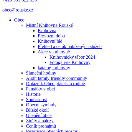
obec@rouske.cz
Obec
Místní Knihovna Rouské
Knihovna
Provozní doba
Knihovní řád
Přehled a ceník nabízených služeb
Akce v knihovně
Knihovnický tábor 2024
Fotogalerie Knihovny
katalog knihovny
Sluneční hodiny
Audit family friendly community
Dotazník Obec přátelská rodině
Památky v obci
Historie
Současnost
Obecní symboly
Blízké okolí
Ocenění obce
Ztráty a nálezy
Ceník pronájmů
Rezervace obecních prostor