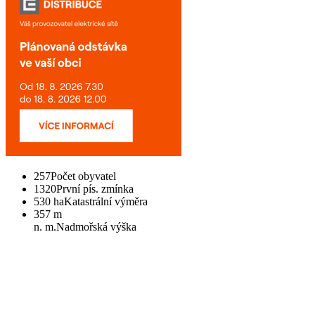
257
Počet obyvatel
1320
První pís. zmínka
530 ha
Katastrální výměra
357 m
n. m.
Nadmořská výška