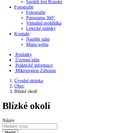
Spolek žen Rouské
Fotografie
Fotografie
Panorama 360°
Virtuální prohlídka
Letecké snímky
Kontakt
Napište nám
Mapa webu
Poplatky
Územní plán
Praktické informace
Mikroregion Záhoran
Úvodní stránka
Obec
Blízké okolí
Blízké okolí
Název
Hledat