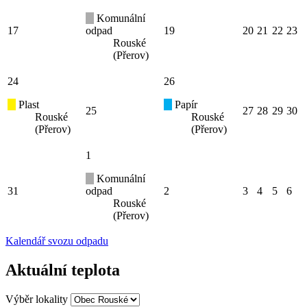
Komunální
17
odpad
19
20
21
22
23
Rouské
(Přerov)
24
26
Plast
Papír
25
27
28
29
30
Rouské
Rouské
(Přerov)
(Přerov)
1
Komunální
31
odpad
2
3
4
5
6
Rouské
(Přerov)
Kalendář svozu odpadu
Aktuální teplota
Výběr lokality