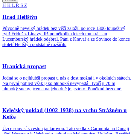
H
K
L
R
S
Z
Hrad Helfštýn
Původně nevelký hrádek bez věží založil po roce 1306 loupeživý
rytíř Friduš z Linavy. Již po několika letech mu král Jan
Lucemburský hrádek odebral. Páni z Kravař a ze Sovince do konce
století Helfštýn podstatně rozšířili.
Hranická propast
Jedná se o nejhlubší propast u nás a dost možná i v okolních státech.
Na první pohled však jako hluboká nevypadá - tvoří ji 70 m
hluboký suchý jícen a na jeho dně je jezírko. Poněkud bezedné.
Kelečský poklad (1002-1938) na vrchu Strážném u
Kelče
Úzce souvisí s cestou jantarovou. Tato vedla z Carmunta na Dunaji
jižní Moravou k Velehradu, odtud na Malenovice, Holešov, Bystřici