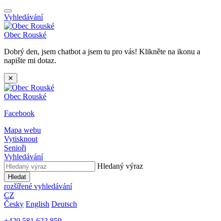
Vyhledávání
Obec
Rouské
Dobrý den, jsem chatbot a jsem tu pro vás! Klikněte na ikonu a
napište mi dotaz.
✕
Obec
Rouské
Facebook
Mapa webu
Vytisknout
Senioři
Vyhledávání
Hledaný výraz
Hledat
rozšířené vyhledávání
CZ
Česky
English
Deutsch
+420 581 622 859