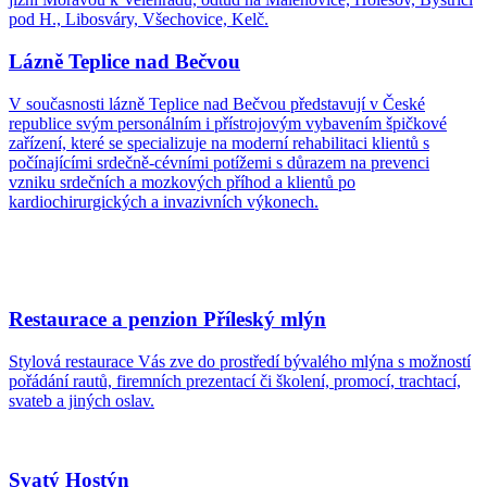
pod H., Libosváry, Všechovice, Kelč.
Lázně Teplice nad Bečvou
V současnosti lázně Teplice nad Bečvou představují v České
republice svým personálním i přístrojovým vybavením špičkové
zařízení, které se specializuje na moderní rehabilitaci klientů s
počínajícími srdečně-cévními potížemi s důrazem na prevenci
vzniku srdečních a mozkových příhod a klientů po
kardiochirurgických a invazivních výkonech.
Restaurace a penzion Příleský mlýn
Stylová restaurace Vás zve do prostředí bývalého mlýna s možností
pořádání rautů, firemních prezentací či školení, promocí, trachtací,
svateb a jiných oslav.
Svatý Hostýn