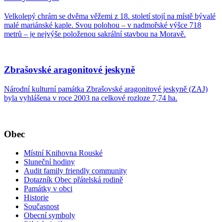
Velkolepý chrám se dvěma věžemi z 18. století stojí na místě bývalé
malé mariánské kaple. Svou polohou – v nadmořské výšce 718
metrů – je nejvýše položenou sakrální stavbou na Moravě.
Zbrašovské aragonitové jeskyně
Národní kulturní památka Zbrašovské aragonitové jeskyně (ZAJ)
byla vyhlášena v roce 2003 na celkové rozloze 7,74 ha.
Obec
Místní Knihovna Rouské
Sluneční hodiny
Audit family friendly community
Dotazník Obec přátelská rodině
Památky v obci
Historie
Současnost
Obecní symboly