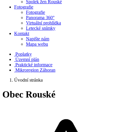
Spolek žen Rouské
Fotografie
Fotografie
Panorama 360°
Virtuální prohlídka
Letecké snímky
Kontakt
Napište nám
Mapa webu
Poplatky
Územní plán
Praktické informace
Mikroregion Záhoran
Úvodní stránka
Obec Rouské