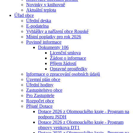
Novinky v knihovně
Aktuální teplota
Úřad obce
Úřední deska
E-podatelna
Vyhlášky a nařízení obce Rouské
Místní poplatky pro rok 2026
Povinné informace
Dokumenty 106
Licenční smlova
Žádost o informace
Příjem žádostí
Opravné prostředky
Informace o zpracování osobních údajů
Územní plán obce
Úřední hodiny
Zastupitelstvo obce
Pro Zastupitele
Rozpočet obce
Přijaté Dotace
Dotace 2026 z Olomouckého kraje - Program na
podporu JSDH
Dotace 2026 z Olomouckého kraje - Program
obnovy venkova DT1
Dotace 2025 z Olomouckého kraje - Program na