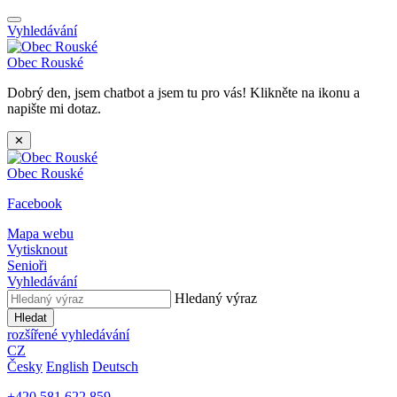
Vyhledávání
Obec
Rouské
Dobrý den, jsem chatbot a jsem tu pro vás! Klikněte na ikonu a
napište mi dotaz.
✕
Obec
Rouské
Facebook
Mapa webu
Vytisknout
Senioři
Vyhledávání
Hledaný výraz
Hledat
rozšířené vyhledávání
CZ
Česky
English
Deutsch
+420 581 622 859