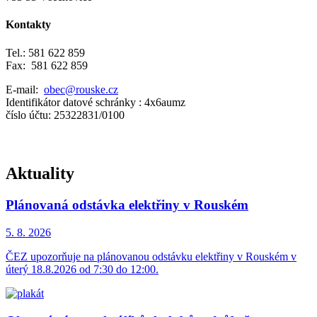
Kontakty
Tel.: 581 622 859
Fax: 581 622 859
E-mail:
obec@rouske.cz
Identifikátor datové schránky : 4x6aumz
číslo účtu: 25322831/0100
Aktuality
Plánovaná odstávka elektřiny v Rouském
5. 8.
2026
ČEZ upozorňuje na plánovanou odstávku elektřiny v Rouském v
úterý 18.8.2026 od 7:30 do 12:00.