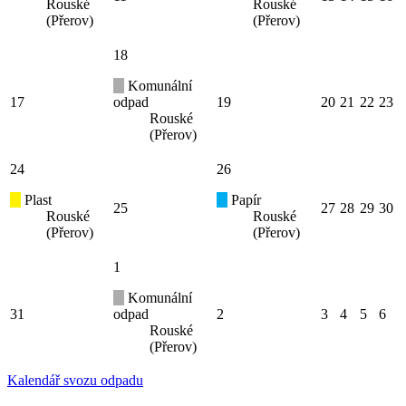
Rouské
Rouské
(Přerov)
(Přerov)
18
Komunální
17
odpad
19
20
21
22
23
Rouské
(Přerov)
24
26
Plast
Papír
25
27
28
29
30
Rouské
Rouské
(Přerov)
(Přerov)
1
Komunální
31
odpad
2
3
4
5
6
Rouské
(Přerov)
Kalendář svozu odpadu