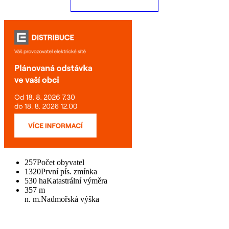
257
Počet obyvatel
1320
První pís. zmínka
530 ha
Katastrální výměra
357 m
n. m.
Nadmořská výška