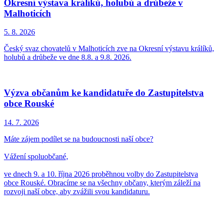
Okresní výstava králíků, holubů a drůbeže v
Malhoticích
5. 8.
2026
Český svaz chovatelů v Malhoticích zve na Okresní výstavu králíků,
holubů a drůbeže ve dne 8.8. a 9.8. 2026.
Výzva občanům ke kandidatuře do Zastupitelstva
obce Rouské
14. 7.
2026
Máte zájem podílet se na budoucnosti naší obce?
Vážení spoluobčané,
ve dnech 9. a 10. října 2026 proběhnou volby do Zastupitelstva
obce Rouské. Obracíme se na všechny občany, kterým záleží na
rozvoji naší obce, aby zvážili svou kandidaturu.