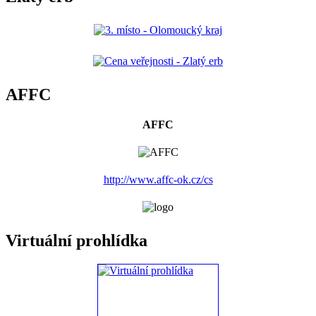
AFFC
AFFC
http://www.affc-ok.cz/cs
Virtuální prohlídka