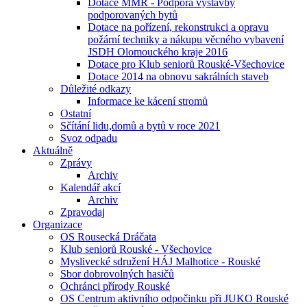
Dotace MMR - Podpora výstavby
podporovaných bytů
Dotace na pořízení, rekonstrukci a opravu
požární techniky a nákupu věcného vybavení
JSDH Olomouckého kraje 2016
Dotace pro Klub seniorů Rouské-Všechovice
Dotace 2014 na obnovu sakrálních staveb
Důležité odkazy
Informace ke kácení stromů
Ostatní
Sčítání lidu,domů a bytů v roce 2021
Svoz odpadu
Aktuálně
Zprávy
Archiv
Kalendář akcí
Archiv
Zpravodaj
Organizace
OS Rousecká Dráčata
Klub seniorů Rouské - Všechovice
Myslivecké sdružení HÁJ Malhotice - Rouské
Sbor dobrovolných hasičů
Ochránci přírody Rouské
OS Centrum aktivního odpočinku při JUKO Rouské