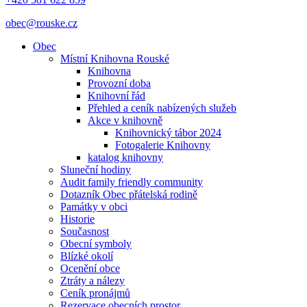
obec@rouske.cz
Obec
Místní Knihovna Rouské
Knihovna
Provozní doba
Knihovní řád
Přehled a ceník nabízených služeb
Akce v knihovně
Knihovnický tábor 2024
Fotogalerie Knihovny
katalog knihovny
Sluneční hodiny
Audit family friendly community
Dotazník Obec přátelská rodině
Památky v obci
Historie
Současnost
Obecní symboly
Blízké okolí
Ocenění obce
Ztráty a nálezy
Ceník pronájmů
Rezervace obecních prostor