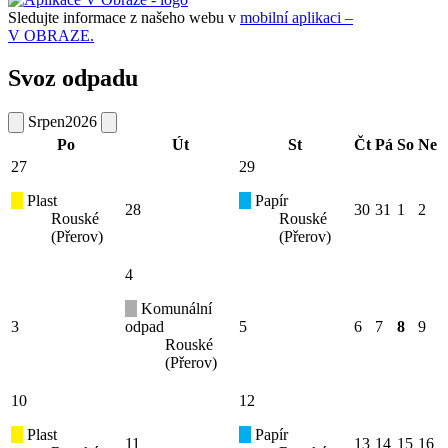
Sledujte informace z našeho webu v
mobilní aplikaci –
V OBRAZE.
Svoz odpadu
Srpen
2026
Po
Út
St
Čt
Pá
So
Ne
27
29
Plast
Papír
28
30
31
1
2
Rouské
Rouské
(Přerov)
(Přerov)
4
Komunální
3
odpad
5
6
7
8
9
Rouské
(Přerov)
10
12
Plast
Papír
11
13
14
15
16