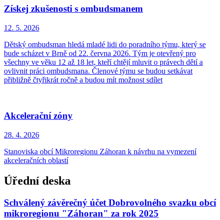
Získej zkušenosti s ombudsmanem
12. 5.
2026
Dětský ombudsman hledá mladé lidi do poradního týmu, který se
bude scházet v Brně od 22. června 2026. Tým je otevřený pro
všechny ve věku 12 až 18 let, kteří chtějí mluvit o právech dětí a
ovlivnit práci ombudsmana. Členové týmu se budou setkávat
přibližně čtyřikrát ročně a budou mít možnost sdílet
Akcelerační zóny
28. 4.
2026
Stanoviska obcí Mikroregionu Záhoran k návrhu na vymezení
akceleračních oblastí
Úřední deska
Schválený závěrečný účet Dobrovolného svazku obcí
mikroregionu "Záhoran" za rok 2025