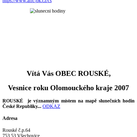
https://www.affc-ok.cz/cs
Vítá Vás OBEC ROUSKÉ,
Vesnice roku Olomouckého kraje 2007
ROUSKÉ je významným místem na mapě slunečních hodin
České Republiky...
ODKAZ
Adresa
Rouské č.p.64
753 53 Všechovice