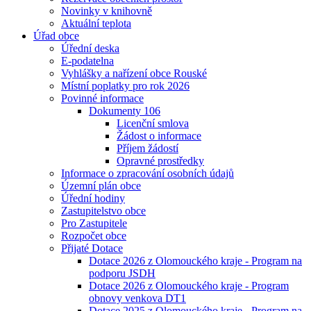
Novinky v knihovně
Aktuální teplota
Úřad obce
Úřední deska
E-podatelna
Vyhlášky a nařízení obce Rouské
Místní poplatky pro rok 2026
Povinné informace
Dokumenty 106
Licenční smlova
Žádost o informace
Příjem žádostí
Opravné prostředky
Informace o zpracování osobních údajů
Územní plán obce
Úřední hodiny
Zastupitelstvo obce
Pro Zastupitele
Rozpočet obce
Přijaté Dotace
Dotace 2026 z Olomouckého kraje - Program na
podporu JSDH
Dotace 2026 z Olomouckého kraje - Program
obnovy venkova DT1
Dotace 2025 z Olomouckého kraje - Program na