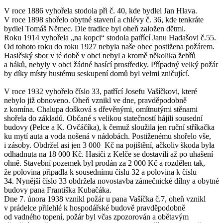
V roce 1886 vyhořela stodola při č. 40, kde bydlel Jan Hlava.
V roce 1898 shořelo obytné stavení a chlévy č. 36, kde tenkráte
bydlel Tomáš Němec. Dle tradice byl oheň založen dětmi.
Roku 1914 vyhořela „na kopci“ stodola patřící Janu Hadašovi č.55.
Od tohoto roku do roku 1927 nebyla naše obec postižena požárem.
Hasičský sbor v té době v obci nebyl a kromě několika žebřů
a háků, nebyly v obci žádné hasící prostředky. Případný velký požár
by díky místy hustému seskupení domů byl velmi zničující.
V roce 1932 vyhořelo číslo 33, patřící Josefu Vašíčkovi, které
nebylo již obnoveno. Oheň vznikl ve dne, pravděpodobně
z komína. Chalupa došková s dřevěnými, omítnutými stěnami
shořela do základů. Občané s velikou statečností hájili sousední
budovy (Pelce a K. Ovčáčíka), k čemuž sloužila jen ruční stříkačka
ku mytí auta a voda nošená v nádobách. Postiženému shořelo vše,
i zásoby. Obdržel asi jen 3 000 Kč na pojištění, ačkoliv škoda byla
odhadnuta na 18 000 Kč. Hasiči z Kelče se dostavili až po uhašení
ohně. Stavební pozemek byl prodán za 2 000 Kč a rozdělen tak,
že polovina připadla k sousednímu číslu 32 a polovina k číslu
34. Nynější číslo 33 obdržela novostavba zámečnické dílny a obytné
budovy pana Františka Kubačáka.
Dne 7. února 1938 vznikl požár u pana Vašíčka č.7, oheň vznikl
v prádelce přilehlé k hospodářské budově pravděpodobně
od vadného topení, požár byl včas zpozorován a obětavým