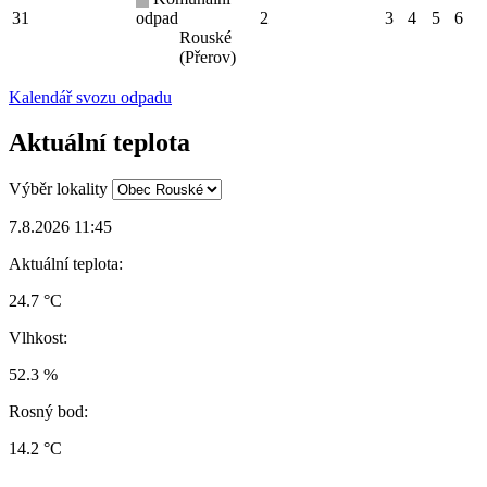
31
odpad
2
3
4
5
6
Rouské
(Přerov)
Kalendář svozu odpadu
Aktuální teplota
Výběr lokality
7.8.2026 11:45
Aktuální teplota:
24.7 °C
Vlhkost:
52.3 %
Rosný bod:
14.2 °C