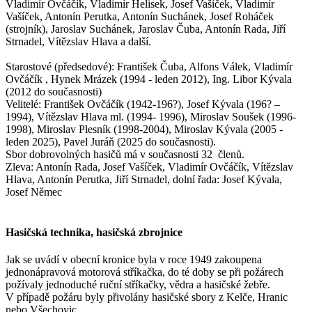
Vladimír Ovčáčík, Vladimír Helisek, Josef Vašíček, Vladimír
Vašíček, Antonín Perutka, Antonín Suchánek, Josef Roháček
(strojník), Jaroslav Suchánek, Jaroslav Čuba, Antonín Rada, Jiří
Strnadel, Vítězslav Hlava a další.
Starostové (předsedové): František Čuba, Alfons Válek, Vladimír
Ovčáčík , Hynek Mrázek (1994 - leden 2012), Ing. Libor Kývala
(2012 do současnosti)
Velitelé: František Ovčáčík (1942-196?), Josef Kývala (196? –
1994), Vítězslav Hlava ml. (1994- 1996), Miroslav Soušek (1996-
1998), Miroslav Plesník (1998-2004), Miroslav Kývala (2005 -
leden 2025), Pavel Juráň (2025 do současnosti).
Sbor dobrovolných hasičů má v současnosti 32 členů.
Zleva: Antonín Rada, Josef Vašíček, Vladimír Ovčáčík, Vítězslav
Hlava, Antonín Perutka, Jiří Strnadel, dolní řada: Josef Kývala,
Josef Němec
Hasičská technika, hasičská zbrojnice
Jak se uvádí v obecní kronice byla v roce 1949 zakoupena
jednonápravová motorová stříkačka, do té doby se při požárech
požívaly jednoduché ruční stříkačky, vědra a hasičské žebře.
V případě požáru byly přivolány hasičské sbory z Kelče, Hranic
nebo Všechovic.