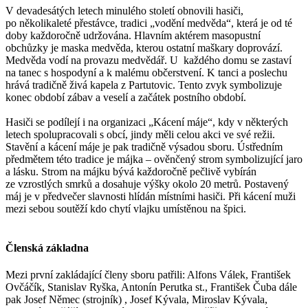
V devadesátých letech minulého století obnovili hasiči,
po několikaleté přestávce, tradici „vodění medvěda“, která je od té
doby každoročně udržována. Hlavním aktérem masopustní
obchůzky je maska medvěda, kterou ostatní maškary doprovází.
Medvěda vodí na provazu medvědář. U každého domu se zastaví
na tanec s hospodyní a k malému občerstvení. K tanci a poslechu
hrává tradičně živá kapela z Partutovic. Tento zvyk symbolizuje
konec období zábav a veselí a začátek postního období.
Hasiči se podílejí i na organizaci „Kácení máje“, kdy v některých
letech spolupracovali s obcí, jindy měli celou akci ve své režii.
Stavění a kácení máje je pak tradičně výsadou sboru. Ústředním
předmětem této tradice je májka – ověnčený strom symbolizující jaro
a lásku. Strom na májku bývá každoročně pečlivě vybírán
ze vzrostlých smrků a dosahuje výšky okolo 20 metrů. Postavený
máj je v předvečer slavnosti hlídán místními hasiči. Při kácení muži
mezi sebou soutěží kdo chytí vlajku umístěnou na špici.
Členská základna
Mezi první zakládající členy sboru patřili: Alfons Válek, František
Ovčáčík, Stanislav Ryška, Antonín Perutka st., František Čuba dále
pak Josef Němec (strojník) , Josef Kývala, Miroslav Kývala,