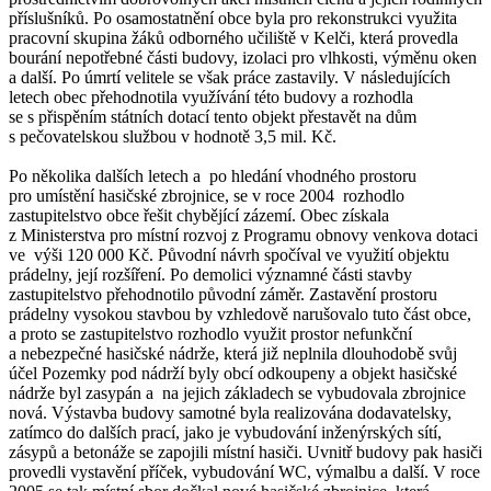
příslušníků. Po osamostatnění obce byla pro rekonstrukci využita
pracovní skupina žáků odborného učiliště v Kelči, která provedla
bourání nepotřebné části budovy, izolaci pro vlhkosti, výměnu oken
a další. Po úmrtí velitele se však práce zastavily. V následujících
letech obec přehodnotila využívání této budovy a rozhodla
se s přispěním státních dotací tento objekt přestavět na dům
s pečovatelskou službou v hodnotě 3,5 mil. Kč.
Po několika dalších letech a po hledání vhodného prostoru
pro umístění hasičské zbrojnice, se v roce 2004 rozhodlo
zastupitelstvo obce řešit chybějící zázemí. Obec získala
z Ministerstva pro místní rozvoj z Programu obnovy venkova dotaci
ve výši 120 000 Kč. Původní návrh spočíval ve využití objektu
prádelny, její rozšíření. Po demolici významné části stavby
zastupitelstvo přehodnotilo původní záměr. Zastavění prostoru
prádelny vysokou stavbou by vzhledově narušovalo tuto část obce,
a proto se zastupitelstvo rozhodlo využit prostor nefunkční
a nebezpečné hasičské nádrže, která již neplnila dlouhodobě svůj
účel Pozemky pod nádrží byly obcí odkoupeny a objekt hasičské
nádrže byl zasypán a na jejich základech se vybudovala zbrojnice
nová. Výstavba budovy samotné byla realizována dodavatelsky,
zatímco do dalších prací, jako je vybudování inženýrských sítí,
zásypů a betonáže se zapojili místní hasiči. Uvnitř budovy pak hasiči
provedli vystavění příček, vybudování WC, výmalbu a další. V roce