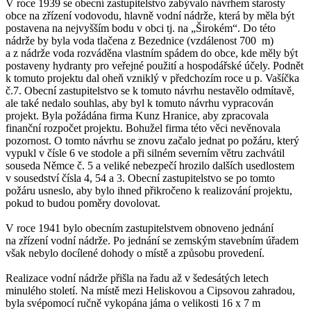
V roce 1939 se obecní zastupitelstvo zabývalo návrhem starosty
obce na zřízení vodovodu, hlavně vodní nádrže, která by měla být
postavena na nejvyšším bodu v obci tj. na „Širokém“. Do této
nádrže by byla voda tlačena z Bezednice (vzdálenost 700 m)
a z nádrže voda rozváděna vlastním spádem do obce, kde měly být
postaveny hydranty pro veřejné použití a hospodářské účely. Podnět
k tomuto projektu dal oheň vzniklý v předchozím roce u p. Vašíčka
č.7. Obecní zastupitelstvo se k tomuto návrhu nestavělo odmítavě,
ale také nedalo souhlas, aby byl k tomuto návrhu vypracován
projekt. Byla požádána firma Kunz Hranice, aby zpracovala
finanční rozpočet projektu. Bohužel firma této věci nevěnovala
pozornost. O tomto návrhu se znovu začalo jednat po požáru, který
vypukl v čísle 6 ve stodole a při silném severním větru zachvátil
souseda Němce č. 5 a veliké nebezpečí hrozilo dalších usedlostem
v sousedství čísla 4, 54 a 3. Obecní zastupitelstvo se po tomto
požáru usneslo, aby bylo ihned přikročeno k realizování projektu,
pokud to budou poměry dovolovat.
V roce 1941 bylo obecním zastupitelstvem obnoveno jednání
na zřízení vodní nádrže. Po jednání se zemským stavebním úřadem
však nebylo docílené dohody o místě a způsobu provedení.
Realizace vodní nádrže přišla na řadu až v šedesátých letech
minulého století. Na místě mezi Heliskovou a Cipsovou zahradou,
byla svépomocí ručně vykopána jáma o velikosti 16 x 7 m