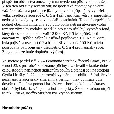
přispěním občanstva omezen jen na uvedenou přístavbu a uhašen.
V ten den byl silný severní vítr, hospodářská budovy byla velmi
vážně ohrožena a počala se již chytat, v tom případě by vyhořela
velká usedlost a sousedé č. 6, 5 a 4 při panujícím větru a naprostém
nedostatku vody by se sotva podařilo zachránit. Toto nebezpečí dalo
podnět obecním činitelům, aby bylo pomýšleti na utvořené vodní
rezervy zřízením vodních nádrží a pro tento účel byl vytvořen fond,
který dnes koncem roku tvoří 12 000 Kč. Při této příležitosti
darovali za úspěšné hašení Hasičská pojišťovna 150 Kč, u které
byla pojištěna usedlost č.7 a banka Slavia taktéž 150 Kč, u této
pojišťovny byli pojištěny usedlosti č. 6, 5 a 4 pro hasičský sbor.
Za tyto peníze bude doplněna výzbroj.
Ve stodole patřící k č. 23 – Ferdinand Stržínek, řečený Palata, vznikl
v noci 23. srpna oheň z neznámé příčiny a zachvátil v krátké době
celou stodolu naplněnou sklizeným obilím a přenesl se i na stodolu
Cyrila Hrušky, č. 22, která rovněž vyhořela i s obilím. Štěstí, že vítr
nezanášel létající jiskry směrem na vesnici, jinak by hrůza byla
dovršena. Oheň za pomocí hasičských sborů z okolí a obětavosti
občanů byl lokalizován jen na hořící objekty. Škodu značnou utrpěl
rolník Hruška, kdežto Stržínek byl kryt pojištěním.
Novodobé požáry