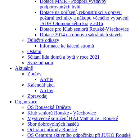
Dotace MMR - Podpora výstavby
podporovaných bytů
Dotace na pořízení, rekonstrukci a opravu
požární techniky a nákupu věcného vybavení
JSDH Olomouckého kraje 2016
Dotace pro Klub seniorů Rouské-Všechovice
Dotace 2014 na obnovu sakrálních staveb
Důležité odkazy
Informace ke kácení stromů
Ostatní
Sčítání lidu,domů a bytů v roce 2021
Svoz odpadu
Aktuálně
Zprávy
Archiv
Kalendář akcí
Archiv
Zpravodaj
Organizace
OS Rousecká Dráčata
Klub seniorů Rouské - Všechovice
Myslivecké sdružení HÁJ Malhotice - Rouské
Sbor dobrovolných hasičů
Ochránci přírody Rouské
OS Centrum aktivního odpočinku při JUKO Rouské