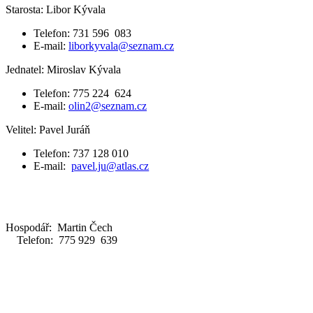
Starosta: Libor Kývala
Telefon: 731 596 083
E-mail:
liborkyvala@seznam.cz
Jednatel: Miroslav Kývala
Telefon: 775 224 624
E-mail:
olin2@seznam.cz
Velitel: Pavel Juráň
Telefon: 737 128 010
E-mail:
pavel.ju@atlas.cz
Hospodář: Martin Čech
Telefon: 775 929 639