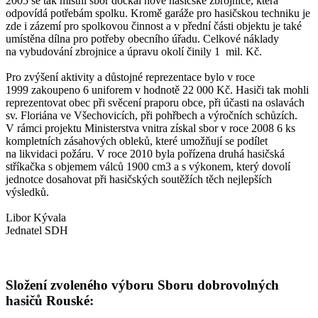
2005 se tak místní sbor dočkal nové hasičské zbrojnice, která
odpovídá potřebám spolku. Kromě garáže pro hasičskou techniku je
zde i zázemí pro spolkovou činnost a v přední části objektu je také
umístěna dílna pro potřeby obecního úřadu. Celkové náklady
na vybudování zbrojnice a úpravu okolí činily 1 mil. Kč.
Pro zvýšení aktivity a důstojné reprezentace bylo v roce
1999 zakoupeno 6 uniforem v hodnotě 22 000 Kč. Hasiči tak mohli
reprezentovat obec při svěcení praporu obce, při účasti na oslavách
sv. Floriána ve Všechovicích, při pohřbech a výročních schůzích.
V rámci projektu Ministerstva vnitra získal sbor v roce 2008 6 ks
kompletních zásahových obleků, které umožňují se podílet
na likvidaci požáru. V roce 2010 byla pořízena druhá hasičská
stříkačka s objemem válců 1900 cm3 a s výkonem, který dovolí
jednotce dosahovat při hasičských soutěžích těch nejlepších
výsledků.
Libor Kývala
Jednatel SDH
Složení zvoleného výboru Sboru dobrovolných
hasičů Rouské: