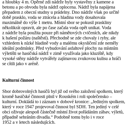
a hloubky 4 m. Opěrné zdi nádrže byly vystavěny z kamene a
betonu a po obvodu byla nádrž oplocena. Nádrž byla napájena
přepadem z obecní studny u prádelny. Dno nádrže však po určité
době prasklo, voda se ztrácela a hladina vody dosahovala
maximálně do výše 1 metru. Místní sbor se pokusil praskliny
několikrát opravit, ale po čase začala voda opět unikat. Voda
z nádrže byla použita pouze při námětových cvičeních, ale nikdy
k hašení požáru (naštěstí). Přechodně se zde chovaly i ryby, ale
vzhledem k nízké hladině vody a malému okysličení zde neměly
ideální podmínky. Před vybudování asfaltové plochy na místním
výletišti se hasičská nádrž v zimě využívala jako kluziště, kdy
vysoké stěny nádrže vytvářely zajímavou zvukovou kulisu a hráči
se cítili jako v aréně.
Kulturní činnost
Sbor dobrovolných hasičů byl již od svého založení spolkem, který
kromě hasičské činnosti plnil v Rouském i roli společensko –
kulturní. Dokládá to i záznam v dobové kronice: „Jediným spolkem,
který v roce 1947 projevoval činnost byl SDH. Ten jediný v celé
obci oživuje alespoň částečně místní život pořádáním zábav, výletů,
případně sehráním divadla.“ Podobně tomu bylo i v roce
1952 a v letech následujících.