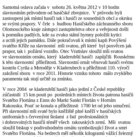
Samotná oslava začala v sobotu 26. května 2012 v 10 hodin
slavnostním průvodem od hasičské zbrojnice. V průvodu byli
zastoupeni jak místní hasiči tak i hasiči ze sousedních obcí a okrsku
se svými prapory. V čele s hudbou Hasičského záchranného sboru
Olomouckého kraje zástupci zastupitelstva obce a veřejnosti došli
k pomníku padlých, kde za zvuku státní hymny položili kytici
a uctili jejich památku. Dále pokračovali k místní kapli Povýšení
svatého Kříže na slavnostní mši svatou, při které byl posvěcen jak
prapor, tak i požární vozidlo. Otec Vratislav sloužil mši svatou
ve slavnostním ornátu, který kladerubští hasiči zapůjčili Rouskému
k této slavnostní příležitosti. Slavnostní ornát věnovali hasiči svému
kostelu Cyrila a Metoděje v Kladerubech u příležitosti 110. výročí
založení sboru v roce 2011. Historie vzniku tohoto málo zvyklého
paramenta tak stojí určitě za zmínku.
V roce 2004 se kladerubští hasiči jako jediní z České republiky
zúčastnili 15 km pouti po posledních místech života patrona hasičů
Svatého Floriána z Enns do Markt Sankt Florián v Horním
Rakousku. Pouť se konala u příležitosti 1700 let od jeho umučení.
Při slavnostní mši svaté bylo kněžiště plné kněží v hasičských
uniformách s červenými štolami z řad profesionálních
i dobrovolných hasičů téměř všech rakouských zemí. Mši svatou
sloužil biskup v podivuhodném ornátu symbolizující život a smrt
Svatého Floriána. Na bedrech měl několik kilogramů vážící železný