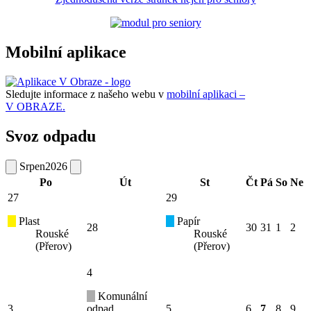
Mobilní aplikace
Sledujte informace z našeho webu v
mobilní aplikaci –
V OBRAZE.
Svoz odpadu
Srpen
2026
Po
Út
St
Čt
Pá
So
Ne
27
29
Plast
Papír
28
30
31
1
2
Rouské
Rouské
(Přerov)
(Přerov)
4
Komunální
3
odpad
5
6
7
8
9