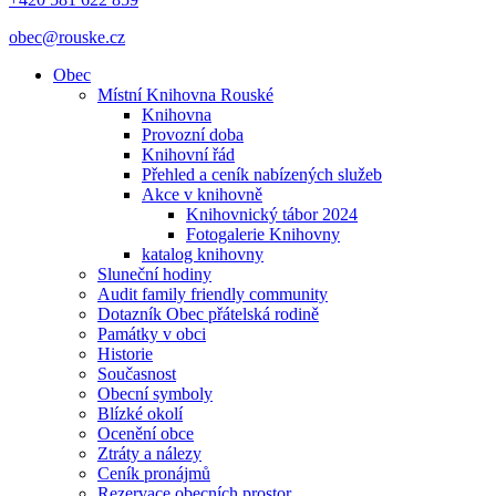
obec@rouske.cz
Obec
Místní Knihovna Rouské
Knihovna
Provozní doba
Knihovní řád
Přehled a ceník nabízených služeb
Akce v knihovně
Knihovnický tábor 2024
Fotogalerie Knihovny
katalog knihovny
Sluneční hodiny
Audit family friendly community
Dotazník Obec přátelská rodině
Památky v obci
Historie
Současnost
Obecní symboly
Blízké okolí
Ocenění obce
Ztráty a nálezy
Ceník pronájmů
Rezervace obecních prostor