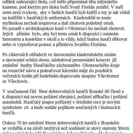
odlitek nahrazující štolu, což mělo připomínat tíhu mlýnského
kamene, pod kterým pro lásku boží Svatý Florián zemřel. V naší
zemi není zvykem, aby v řadách hasičů byli kněží a my je tak vídali
na kněžišti v hasičských uniformách. Kladerubští se touto
myšlenkou nechali inspirovat a dali zhotovit podobný ornát.
Po poradě s arcibiskupskou kurií v Olomouci ho nechali zhotovit.
Jejich přáním bylo, aby byl tento ornát k dispozici i ostatním
farnostem a kostelům v okolí a to vždy, když budou hasiči děkovat
nebo si vyprošovat pomoc a přímluvu Svatého Floriána.
Po církevních obřadech ve slavnostním kladerubském ornátu
a slavnostní schůzi sboru, následoval promenádní koncert již
zmíněné hudby Hasičského záchranného Olomouckého kraje
na rousecké návsi a pokračoval kácením máje do pozdních
večerních hodin při hudebním doprovodu skupiny Všechomor
ze Všechovic.
V současnosti čítá Sbor dobrovolných hasičů Rouské 40 členů a
k dispozici má novou požární zbrojnici, požární stříkačku i požární
automobil. Hasičský prapor pořízený v letošním roce je novým
symbolem cti a bude nadále pojítkem současných i budoucích
hasičů.
Oslava 70 let založení Sboru dobrovolných hasičů v Rouském
se vydařila a na závěr nezbývá než souhlasit se slovy starosty Sboru