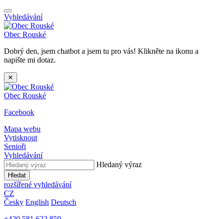
Vyhledávání
Obec
Rouské
Dobrý den, jsem chatbot a jsem tu pro vás! Klikněte na ikonu a
napište mi dotaz.
✕
Obec
Rouské
Facebook
Mapa webu
Vytisknout
Senioři
Vyhledávání
Hledaný výraz
Hledat
rozšířené vyhledávání
CZ
Česky
English
Deutsch
+420 581 622 859