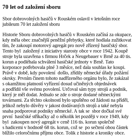
70 let od založení sboru
Sbor dobrovolných hasičů v Rouském oslavil v letošním roce
jubileum 70 let založení sboru
Historie Sboru dobrovolných hasičů v Rouském začíná za okupace,
kdy měla obec značnější peněžní přebytky, které hodlala zužitkovat
tím, že zakoupí motorový agregát pro nově zřízený hasičský sbor.
Tento byl založený z iniciativy starosty obce v roce 1942. Koupě
stroje byla uzavřena s firmou Hrček a Neugebauer v Brně za 40 tis.
korun a podléhala schválení hasičské jednoty v Brně. Tato
korporace potřebovala plné 3 měsíce, než dala souhlas ke koupi.
Právě v době, kdy povolení došlo, zřídily německé úřady požární
okrsky. Prvním činem tohoto nadřízeného orgánu bylo, že zakázal
s okamžitou platností vyřízení dosud učiněných objednávek
a podřídil vše svému povolení. Určoval sám typy strojů a podnik,
který je měl dodat. Jednalo se zde o stroje dodané německými
továrnami. Za těchto okolností bylo upuštěno od žádosti na příděl,
jelikož nebylo důvěry v jakost dodávaných strojů a také nebyla
snaha podporovat podniky německé. A tak se sbor dočkal své
první hasičské stříkačky až o několik let později v roce 1949, kdy
byl zakoupen nový agregát v ceně 116 tis. korun společně
s hadicemi v hodnotě 68 tis. korun, což se po sečtení obou částek
blížilo celoročnímu příjmu obce. Tolik z historie a kroniky obce.