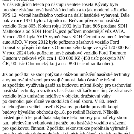
V následujících letech po nástupu velitele Josefa Kývaly byla
pro sbor získána nová hasičská technika a to jak moderní stříkačka
PPS 12, včetně hasičského vozíku na další hasičské vybavení. Dále
pak v roce 1971 bylo z Lipníku na Bečvou přivezeno hasičské
vozidlo Tatra 805. Kolem roku 1992 byla Tatra 805 prodána SDH
Malhotice a od SDH Horní Újezd pořízen modernější vůz AVIA.
V roce 2001 byla AVIA vyměněna s SDH Černotín za menší terénní
auto ARO. V roce 2012 bylo pořízeno zásahové vozidlo Ford
Transit za přispění dotace z Olomouckého kraje ve výší 120 000 Kč.
V roce 2024 bylo pořízeno nové zásahové vozidlo Ford Tournero
Custom v celkové výši cca 1 430 000 Kč (450 tisíc poskytlo MV
ČR, 90 tisíc Olomoucký kraj a cca 890 tisíc uhradila obec).
Již od počátku se sbor potýkal s otázkou umístění hasičské techniky
a vybudování zázemí pro svoji činnost. Jako částečné řešení
se zpočátku využívala garáž za budovou místní školy, pro uschování
hasičské techniky a vozíku s hasičskou stříkačkou s tím, že zásahové
vozidlo bylo umístěno nejdříve v objektu družstevní váhy,
po demolici pak různě ve stodolách členů sboru. V 80. letech
se tehdejšímu veliteli Josefu Kývalovi podařilo prosadit koupi
budovy bývalého obchodu čp.18, po rodině Rekové. Několik
následujících let probíhala adaptace této budovy pro potřeby sboru
tzn. především vybudování garáže pro hasičské vozidlo a zázemí
pro spolkovou činnost. Zpočátku rekonstrukce probíhala výhradně
prostřednictvím dobrovolných akcí místních členů a jejich rodinných