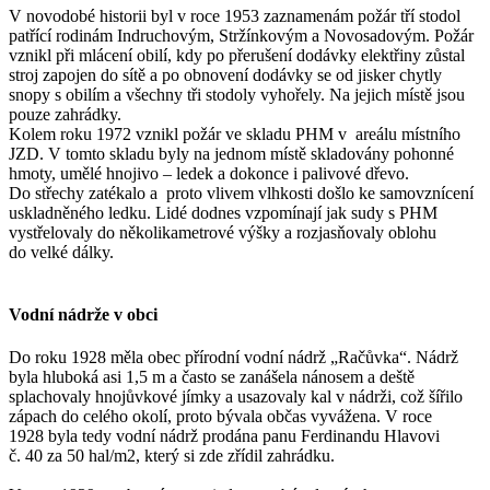
V novodobé historii byl v roce 1953 zaznamenám požár tří stodol
patřící rodinám Indruchovým, Stržínkovým a Novosadovým. Požár
vznikl při mlácení obilí, kdy po přerušení dodávky elektřiny zůstal
stroj zapojen do sítě a po obnovení dodávky se od jisker chytly
snopy s obilím a všechny tři stodoly vyhořely. Na jejich místě jsou
pouze zahrádky.
Kolem roku 1972 vznikl požár ve skladu PHM v areálu místního
JZD. V tomto skladu byly na jednom místě skladovány pohonné
hmoty, umělé hnojivo – ledek a dokonce i palivové dřevo.
Do střechy zatékalo a proto vlivem vlhkosti došlo ke samovznícení
uskladněného ledku. Lidé dodnes vzpomínají jak sudy s PHM
vystřelovaly do několikametrové výšky a rozjasňovaly oblohu
do velké dálky.
Vodní nádrže v obci
Do roku 1928 měla obec přírodní vodní nádrž „Račůvka“. Nádrž
byla hluboká asi 1,5 m a často se zanášela nánosem a deště
splachovaly hnojůvkové jímky a usazovaly kal v nádrži, což šířilo
zápach do celého okolí, proto bývala občas vyvážena. V roce
1928 byla tedy vodní nádrž prodána panu Ferdinandu Hlavovi
č. 40 za 50 hal/m2, který si zde zřídil zahrádku.