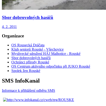
Sbor dobrovolných hasičů
4. 2. 2011
Organizace
OS Rousecká Dráčata
Klub seniorů Rouské - Všechovice
Myslivecké sdružení HÁJ Malhotice - Rouské
Sbor dobrovolných hasičů
Ochránci přírody Rouské
OS Centrum aktivního odpočinku při JUKO Rouské
Spolek žen Rouské
SMS InfoKanál
Informace k přihlášení odběru SMS