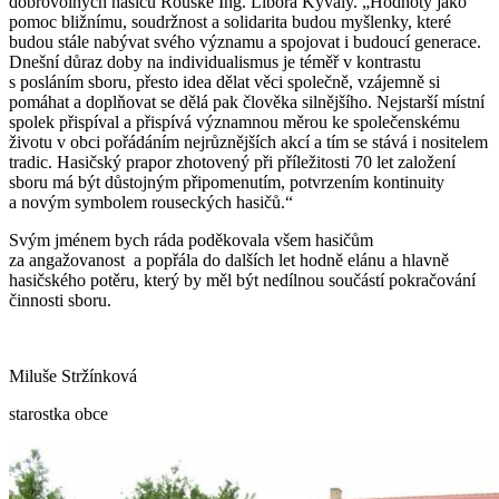
dobrovolných hasičů Rouské Ing. Libora Kývaly. „Hodnoty jako
pomoc bližnímu, soudržnost a solidarita budou myšlenky, které
budou stále nabývat svého významu a spojovat i budoucí generace.
Dnešní důraz doby na individualismus je téměř v kontrastu
s posláním sboru, přesto idea dělat věci společně, vzájemně si
pomáhat a doplňovat se dělá pak člověka silnějšího. Nejstarší místní
spolek přispíval a přispívá významnou měrou ke společenskému
životu v obci pořádáním nejrůznějších akcí a tím se stává i nositelem
tradic. Hasičský prapor zhotovený při příležitosti 70 let založení
sboru má být důstojným připomenutím, potvrzením kontinuity
a novým symbolem rouseckých hasičů.“
Svým jménem bych ráda poděkovala všem hasičům
za angažovanost a popřála do dalších let hodně elánu a hlavně
hasičského potěru, který by měl být nedílnou součástí pokračování
činnosti sboru.
Miluše Stržínková
starostka obce