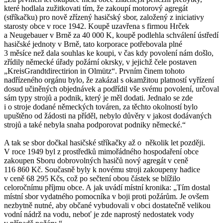
které hodlala zužitkovati tím, že zakoupí motorový agregát
(stříkačku) pro nově zřízený hasičský sbor, založený z iniciativy
starosty obce v roce 1942. Koupě uzavřena s firmou Hrček
a Neugebauer v Brně za 40 000 K, koupě podlehla schválení ústředí
hasičské jednoty v Brně, tato korporace potřebovala plné
3 měsíce než dala souhlas ke koupi, v čas kdy povolení nám došlo,
zřídily německé úřady požární okrsky, v jejichž čele postaven
„KreisGrandtdirectirion in Olmütz“. Prvním činem tohoto
nadřízeného orgánu bylo, že zakázal s okamžitou platností vyřízení
dosud učiněných objednávek a podřídil vše svému povolení, určoval
sám typy strojů a podnik, který je měl dodati. Jednalo se zde
i o stroje dodané německých továren, za těchto okolností bylo
upuštěno od žádosti na příděl, nebylo důvěry v jakost dodávaných
strojů a také nebyla snaha podporovat podniky německé.“
A tak se sbor dočkal hasičské stříkačky až o několik let později.
V roce 1949 byl z prostředků mimořádného hospodaření obce
zakoupen Sboru dobrovolných hasičů nový agregát v ceně
116 860 Kč. Současně byly k novému stroji zakoupeny hadice
v ceně 68 295 Kčs, což po sečtení obou částek se blížilo
celoročnímu příjmu obce. A jak uvádí místní kronika: „Tím dostal
místní sbor vydatného pomocníka v boji proti požárům. Je ovšem
nezbytně nutné, aby občané vybudovali v obci dostatečně velikou
vodní nádrž na vodu, neboť je zde naprostý nedostatek vody