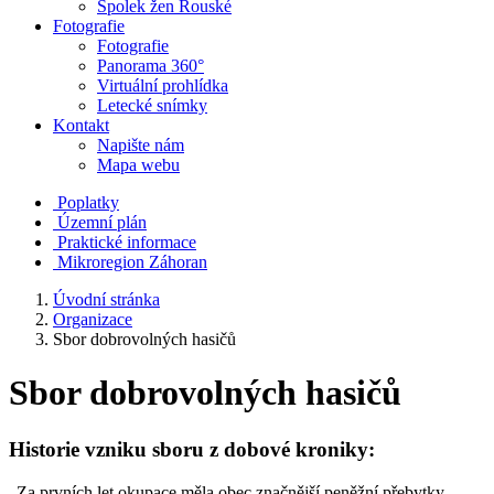
Spolek žen Rouské
Fotografie
Fotografie
Panorama 360°
Virtuální prohlídka
Letecké snímky
Kontakt
Napište nám
Mapa webu
Poplatky
Územní plán
Praktické informace
Mikroregion Záhoran
Úvodní stránka
Organizace
Sbor dobrovolných hasičů
Sbor dobrovolných hasičů
Historie vzniku sboru z dobové kroniky:
„Za prvních let okupace měla obec značnější peněžní přebytky,