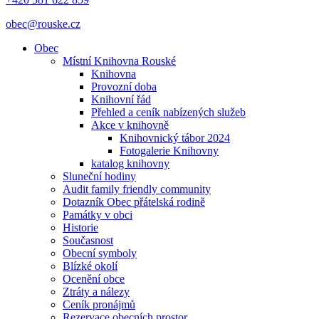
obec@rouske.cz
Obec
Místní Knihovna Rouské
Knihovna
Provozní doba
Knihovní řád
Přehled a ceník nabízených služeb
Akce v knihovně
Knihovnický tábor 2024
Fotogalerie Knihovny
katalog knihovny
Sluneční hodiny
Audit family friendly community
Dotazník Obec přátelská rodině
Památky v obci
Historie
Současnost
Obecní symboly
Blízké okolí
Ocenění obce
Ztráty a nálezy
Ceník pronájmů
Rezervace obecních prostor