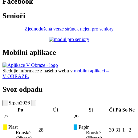
Facebook
Senioři
Zjednodušená verze stránek nejen pro seniory
Mobilní aplikace
Sledujte informace z našeho webu v
mobilní aplikaci –
V OBRAZE.
Svoz odpadu
Srpen
2026
Po
Út
St
Čt
Pá
So
Ne
27
29
Plast
Papír
28
30
31
1
2
Rouské
Rouské