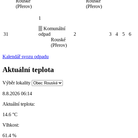
Rouské
Rouské
(Přerov)
(Přerov)
1
Komunální
31
odpad
2
3
4
5
6
Rouské
(Přerov)
Kalendář svozu odpadu
Aktuální teplota
Výběr lokality
8.8.2026 06:14
Aktuální teplota:
14.6 °C
Vlhkost:
61.4 %