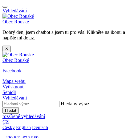
Vyhledávání
Obec
Rouské
Dobrý den, jsem chatbot a jsem tu pro vás! Klikněte na ikonu a
napište mi dotaz.
✕
Obec
Rouské
Facebook
Mapa webu
Vytisknout
Senioři
Vyhledávání
Hledaný výraz
Hledat
rozšířené vyhledávání
CZ
Česky
English
Deutsch
+420 581 622 859