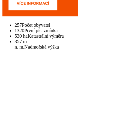
257
Počet obyvatel
1320
První pís. zmínka
530 ha
Katastrální výměra
357 m
n. m.
Nadmořská výška