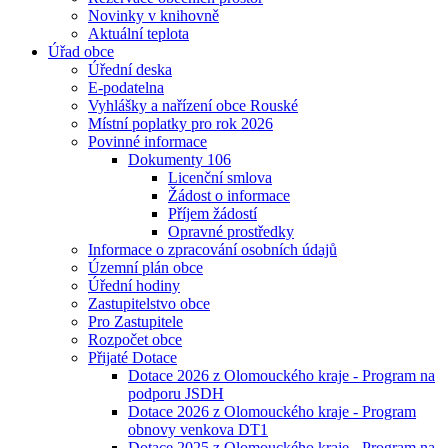
Novinky v knihovně
Aktuální teplota
Úřad obce
Úřední deska
E-podatelna
Vyhlášky a nařízení obce Rouské
Místní poplatky pro rok 2026
Povinné informace
Dokumenty 106
Licenční smlova
Žádost o informace
Příjem žádostí
Opravné prostředky
Informace o zpracování osobních údajů
Územní plán obce
Úřední hodiny
Zastupitelstvo obce
Pro Zastupitele
Rozpočet obce
Přijaté Dotace
Dotace 2026 z Olomouckého kraje - Program na
podporu JSDH
Dotace 2026 z Olomouckého kraje - Program
obnovy venkova DT1
Dotace 2025 z Olomouckého kraje - Program na