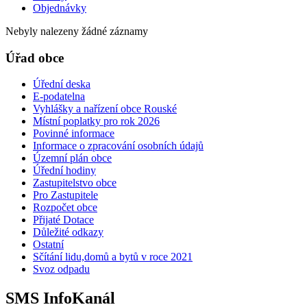
Objednávky
Nebyly nalezeny žádné záznamy
Úřad obce
Úřední deska
E-podatelna
Vyhlášky a nařízení obce Rouské
Místní poplatky pro rok 2026
Povinné informace
Informace o zpracování osobních údajů
Územní plán obce
Úřední hodiny
Zastupitelstvo obce
Pro Zastupitele
Rozpočet obce
Přijaté Dotace
Důležité odkazy
Ostatní
Sčítání lidu,domů a bytů v roce 2021
Svoz odpadu
SMS InfoKanál