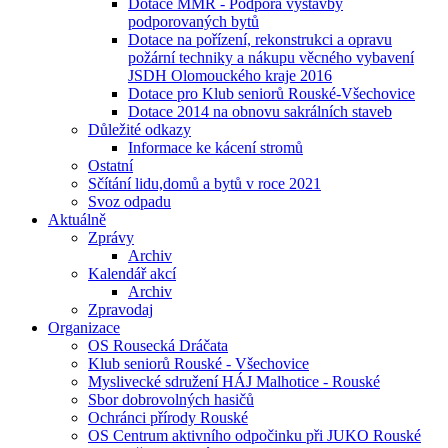
Dotace MMR - Podpora výstavby
podporovaných bytů
Dotace na pořízení, rekonstrukci a opravu
požární techniky a nákupu věcného vybavení
JSDH Olomouckého kraje 2016
Dotace pro Klub seniorů Rouské-Všechovice
Dotace 2014 na obnovu sakrálních staveb
Důležité odkazy
Informace ke kácení stromů
Ostatní
Sčítání lidu,domů a bytů v roce 2021
Svoz odpadu
Aktuálně
Zprávy
Archiv
Kalendář akcí
Archiv
Zpravodaj
Organizace
OS Rousecká Dráčata
Klub seniorů Rouské - Všechovice
Myslivecké sdružení HÁJ Malhotice - Rouské
Sbor dobrovolných hasičů
Ochránci přírody Rouské
OS Centrum aktivního odpočinku při JUKO Rouské