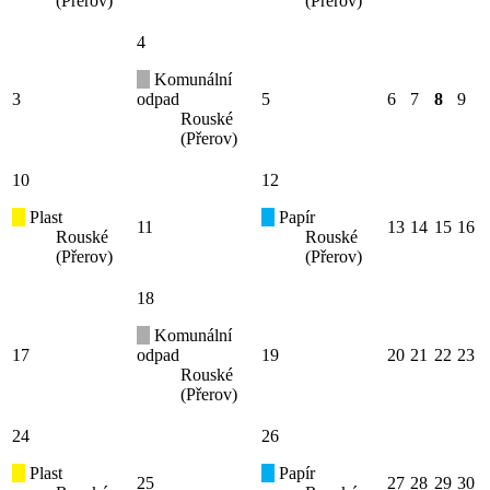
(Přerov)
(Přerov)
4
Komunální
3
odpad
5
6
7
8
9
Rouské
(Přerov)
10
12
Plast
Papír
11
13
14
15
16
Rouské
Rouské
(Přerov)
(Přerov)
18
Komunální
17
odpad
19
20
21
22
23
Rouské
(Přerov)
24
26
Plast
Papír
25
27
28
29
30