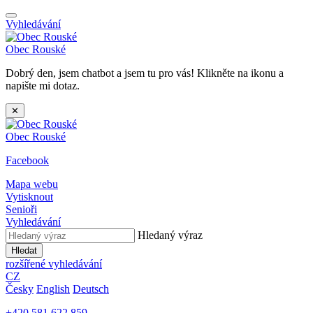
Vyhledávání
Obec
Rouské
Dobrý den, jsem chatbot a jsem tu pro vás! Klikněte na ikonu a
napište mi dotaz.
✕
Obec
Rouské
Facebook
Mapa webu
Vytisknout
Senioři
Vyhledávání
Hledaný výraz
Hledat
rozšířené vyhledávání
CZ
Česky
English
Deutsch
+420 581 622 859