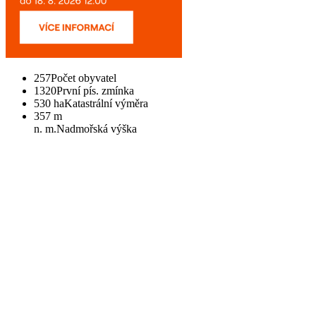
257
Počet obyvatel
1320
První pís. zmínka
530 ha
Katastrální výměra
357 m
n. m.
Nadmořská výška