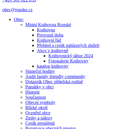
obec@rouske.cz
Obec
Místní Knihovna Rouské
Knihovna
Provozní doba
Knihovní řád
Přehled a ceník nabízených služeb
Akce v knihovně
Knihovnický tábor 2024
Fotogalerie Knihovny
katalog knihovny
Sluneční hodiny
Audit family friendly community
Dotazník Obec přátelská rodině
Památky v obci
Historie
Současnost
Obecní symboly
Blízké okolí
Ocenění obce
Ztráty a nálezy
Ceník pronájmů
Rezervace obecních prostor