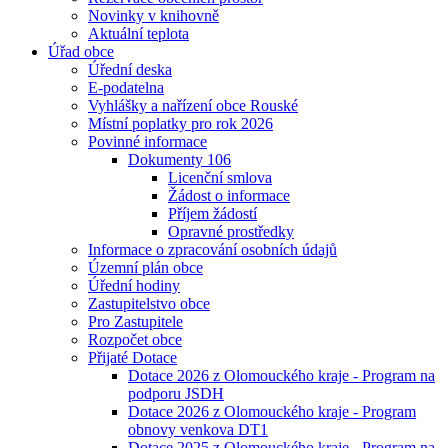
Novinky v knihovně
Aktuální teplota
Úřad obce
Úřední deska
E-podatelna
Vyhlášky a nařízení obce Rouské
Místní poplatky pro rok 2026
Povinné informace
Dokumenty 106
Licenční smlova
Žádost o informace
Příjem žádostí
Opravné prostředky
Informace o zpracování osobních údajů
Územní plán obce
Úřední hodiny
Zastupitelstvo obce
Pro Zastupitele
Rozpočet obce
Přijaté Dotace
Dotace 2026 z Olomouckého kraje - Program na
podporu JSDH
Dotace 2026 z Olomouckého kraje - Program
obnovy venkova DT1
Dotace 2025 z Olomouckého kraje - Program na