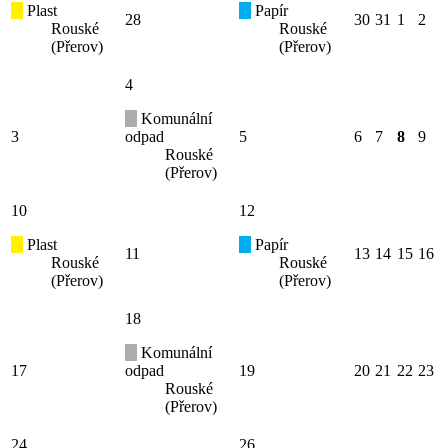
Plast
Papír
28
30
31
1
2
Rouské
Rouské
(Přerov)
(Přerov)
4
Komunální
3
odpad
5
6
7
8
9
Rouské
(Přerov)
10
12
Plast
Papír
11
13
14
15
16
Rouské
Rouské
(Přerov)
(Přerov)
18
Komunální
17
odpad
19
20
21
22
23
Rouské
(Přerov)
24
26