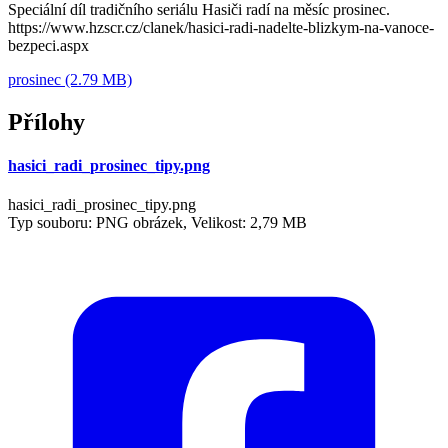
Speciální díl tradičního seriálu Hasiči radí na měsíc prosinec.
https://www.hzscr.cz/clanek/hasici-radi-nadelte-blizkym-na-vanoce-
bezpeci.aspx
prosinec (2.79 MB)
Přílohy
hasici_radi_prosinec_tipy.png
hasici_radi_prosinec_tipy.png
Typ souboru: PNG obrázek, Velikost: 2,79 MB