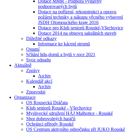
Dotace MMR - Podpora výstavby
podporovaných bytů
Dotace na pořízení, rekonstrukci a opravu
požární techniky a nákupu věcného vybavení
JSDH Olomouckého kraje 2016
Dotace pro Klub seniorů Rouské-Všechovice
Dotace 2014 na obnovu sakrálních staveb
Důležité odkazy
Informace ke kácení stromů
Ostatní
Sčítání lidu,domů a bytů v roce 2021
Svoz odpadu
Aktuálně
Zprávy
Archiv
Kalendář akcí
Archiv
Zpravodaj
Organizace
OS Rousecká Dráčata
Klub seniorů Rouské - Všechovice
Myslivecké sdružení HÁJ Malhotice - Rouské
Sbor dobrovolných hasičů
Ochránci přírody Rouské
OS Centrum aktivního odpočinku při JUKO Rouské