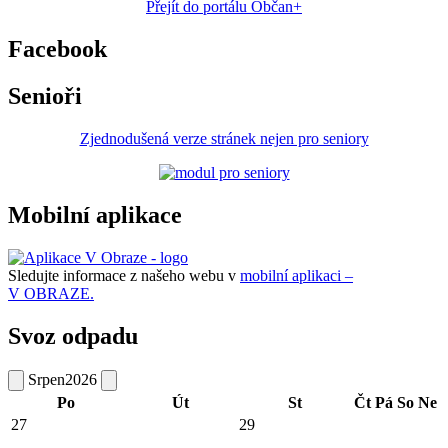
Přejít do portálu Občan+
Facebook
Senioři
Zjednodušená verze stránek nejen pro seniory
Mobilní aplikace
Sledujte informace z našeho webu v
mobilní aplikaci –
V OBRAZE.
Svoz odpadu
Srpen
2026
Po
Út
St
Čt
Pá
So
Ne
27
29