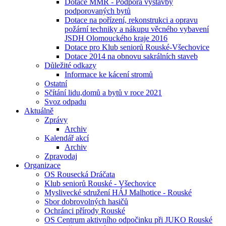
Dotace MMR - Podpora výstavby
podporovaných bytů
Dotace na pořízení, rekonstrukci a opravu
požární techniky a nákupu věcného vybavení
JSDH Olomouckého kraje 2016
Dotace pro Klub seniorů Rouské-Všechovice
Dotace 2014 na obnovu sakrálních staveb
Důležité odkazy
Informace ke kácení stromů
Ostatní
Sčítání lidu,domů a bytů v roce 2021
Svoz odpadu
Aktuálně
Zprávy
Archiv
Kalendář akcí
Archiv
Zpravodaj
Organizace
OS Rousecká Dráčata
Klub seniorů Rouské - Všechovice
Myslivecké sdružení HÁJ Malhotice - Rouské
Sbor dobrovolných hasičů
Ochránci přírody Rouské
OS Centrum aktivního odpočinku při JUKO Rouské