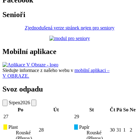
Facebook
Senioři
Zjednodušená verze stránek nejen pro seniory
Mobilní aplikace
Sledujte informace z našeho webu v
mobilní aplikaci –
V OBRAZE.
Svoz odpadu
Srpen
2026
Po
Út
St
Čt
Pá
So
Ne
27
29
Plast
Papír
28
30
31
1
2
Rouské
Rouské
(Přerov)
(Přerov)