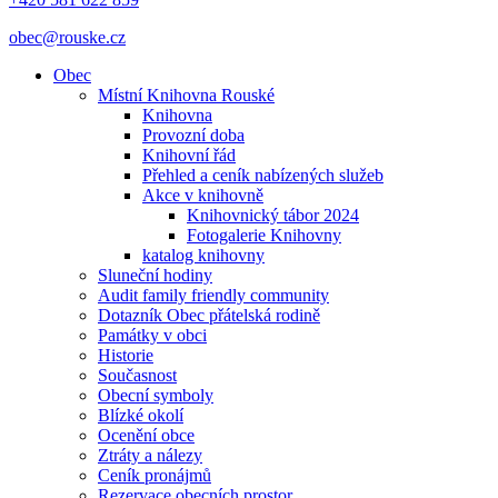
obec@rouske.cz
Obec
Místní Knihovna Rouské
Knihovna
Provozní doba
Knihovní řád
Přehled a ceník nabízených služeb
Akce v knihovně
Knihovnický tábor 2024
Fotogalerie Knihovny
katalog knihovny
Sluneční hodiny
Audit family friendly community
Dotazník Obec přátelská rodině
Památky v obci
Historie
Současnost
Obecní symboly
Blízké okolí
Ocenění obce
Ztráty a nálezy
Ceník pronájmů
Rezervace obecních prostor