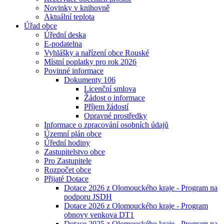
Novinky v knihovně
Aktuální teplota
Úřad obce
Úřední deska
E-podatelna
Vyhlášky a nařízení obce Rouské
Místní poplatky pro rok 2026
Povinné informace
Dokumenty 106
Licenční smlova
Žádost o informace
Příjem žádostí
Opravné prostředky
Informace o zpracování osobních údajů
Územní plán obce
Úřední hodiny
Zastupitelstvo obce
Pro Zastupitele
Rozpočet obce
Přijaté Dotace
Dotace 2026 z Olomouckého kraje - Program na
podporu JSDH
Dotace 2026 z Olomouckého kraje - Program
obnovy venkova DT1
Dotace 2025 z Olomouckého kraje - Program na