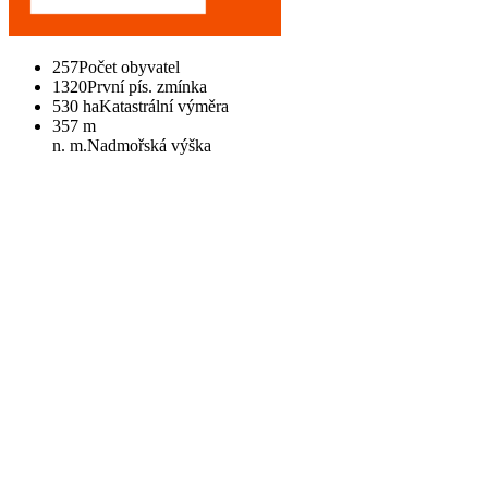
257
Počet obyvatel
1320
První pís. zmínka
530 ha
Katastrální výměra
357 m
n. m.
Nadmořská výška