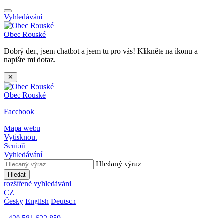
Vyhledávání
Obec
Rouské
Dobrý den, jsem chatbot a jsem tu pro vás! Klikněte na ikonu a
napište mi dotaz.
✕
Obec
Rouské
Facebook
Mapa webu
Vytisknout
Senioři
Vyhledávání
Hledaný výraz
Hledat
rozšířené vyhledávání
CZ
Česky
English
Deutsch
+420 581 622 859