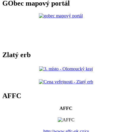
GObec mapový portál
Zlatý erb
AFFC
AFFC
http://www.affc-ok.cz/cs