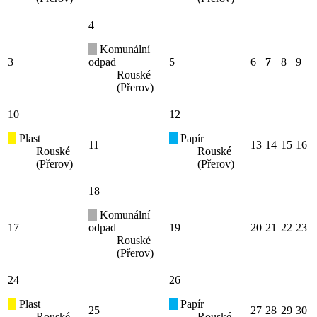
4
Komunální
3
odpad
5
6
7
8
9
Rouské
(Přerov)
10
12
Plast
Papír
11
13
14
15
16
Rouské
Rouské
(Přerov)
(Přerov)
18
Komunální
17
odpad
19
20
21
22
23
Rouské
(Přerov)
24
26
Plast
Papír
25
27
28
29
30
Rouské
Rouské